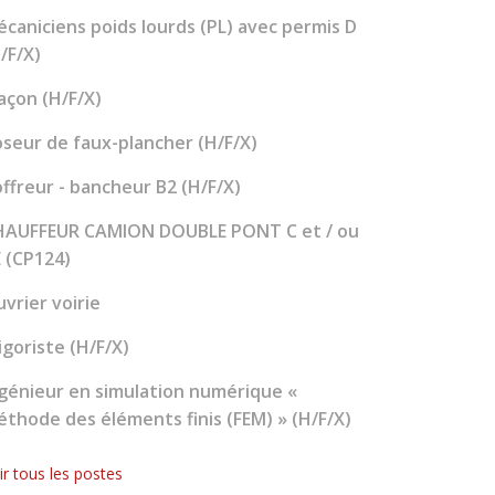
caniciens poids lourds (PL) avec permis D
/F/X)
çon (H/F/X)
seur de faux-plancher (H/F/X)
ffreur - bancheur B2 (H/F/X)
HAUFFEUR CAMION DOUBLE PONT C et / ou
 (CP124)
vrier voirie
igoriste (H/F/X)
génieur en simulation numérique «
thode des éléments finis (FEM) » (H/F/X)
ir tous les postes