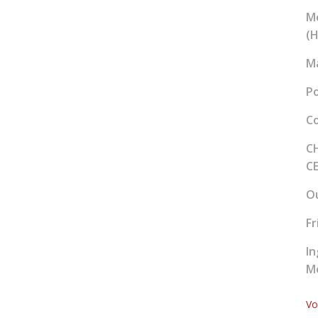
Mé
(H
Ma
Po
Co
C
CE
Ou
Fr
In
Mé
Vo