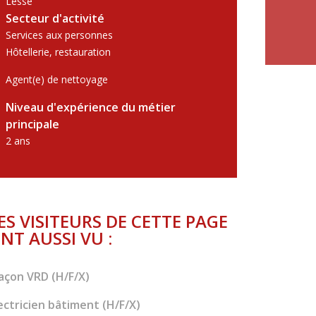
Lesse
Secteur d'activité
Services aux personnes
Hôtellerie, restauration
Agent(e) de nettoyage
Niveau d'expérience du métier
principale
2 ans
ES VISITEURS DE CETTE PAGE
NT AUSSI VU :
çon VRD (H/F/X)
ectricien bâtiment (H/F/X)